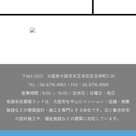
〒543-0073 大阪府大阪市天王寺区生玉寺町3-35
TEL：06-6776-8963 / FAX：06-6776-8969
営業時間：9:00 ～ 18:00 / 定休日：日曜日・祝日
有限会社建築ランドは、大阪市を中心にマンション・店舗・商業
施設などの建築設計・施工を専門とする会社です。主に集合住宅
の設計施工や、福祉施設などの建築に対応しています。